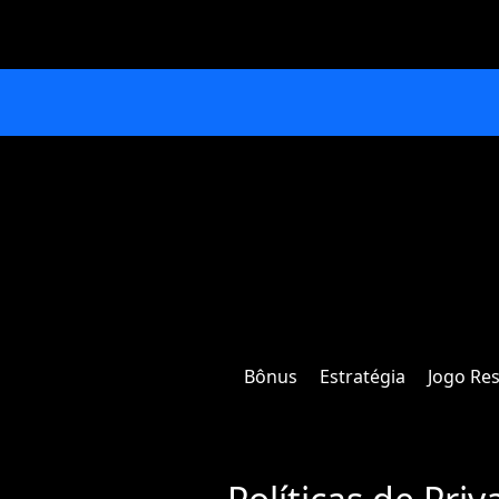
Bônus
Estratégia
Jogo Re