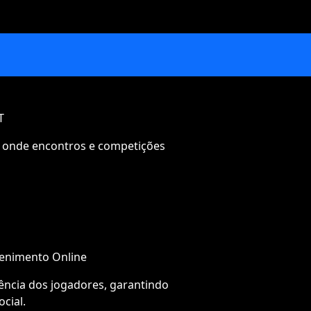
T
ço onde encontros e competições
tenimento Online
ência dos jogadores, garantindo
cial.