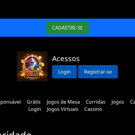
CADASTRE-SE
Acessos
Login
Registrar-se
sponsável
Grátis
Jogos de Mesa
Corridas
Jogos
C
Login
Jogos Virtuais
Cassino