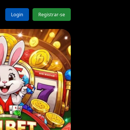
Login
Registrar-se