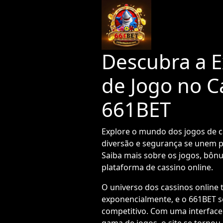
Descubra a E
de Jogo no C
661BET
Explore o mundo dos jogos de c
diversão e segurança se unem p
Saiba mais sobre os jogos, bônu
plataforma de cassino online.
O universo dos cassinos online 
exponencialmente, e o 661BET s
competitivo. Com uma interface